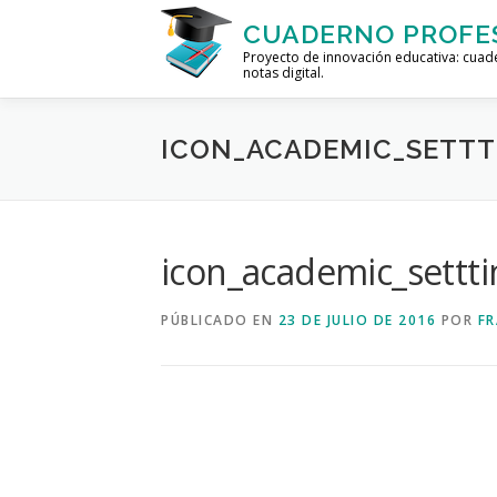
Saltar al contenido
CUADERNO PROFE
Proyecto de innovación educativa: cuad
notas digital.
HOME
FORO
AYUDA
SOBRE 
ICON_ACADEMIC_SETTT
icon_academic_settti
PÚBLICADO EN
23 DE JULIO DE 2016
POR
F